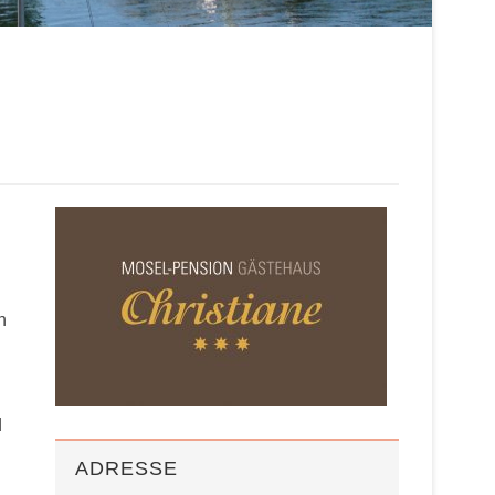
n
d
ADRESSE