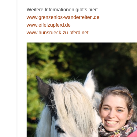
Weitere Informationen gibt‘s hier:
www.grenzenlos-wanderreiten.de
www.eifelzupferd.de
www.hunsrueck-zu-pferd.net