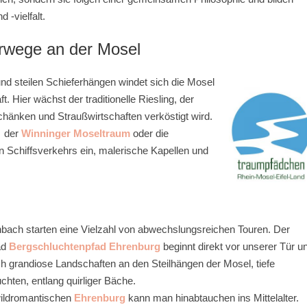
-vielfalt.
rwege an der Mosel
 steilen Schieferhängen windet sich die Mosel
. Hier wächst der traditionelle Riesling, der
schänken und Straußwirtschaften verköstigt wird.
,
der
Winninger Moseltraum
oder die
Schiffsverkehrs ein, malerische Kapellen und
nbach starten eine Vielzahl von abwechslungsreichen Touren. Der
ad
Bergschluchtenpfad Ehrenburg
beginnt direkt vor unserer Tür u
ch grandiose Landschaften an den Steilhängen der Mosel, tiefe
chten, entlang quirliger Bäche.
wildromantischen
Ehrenburg
kann man hinabtauchen ins Mittelalter.