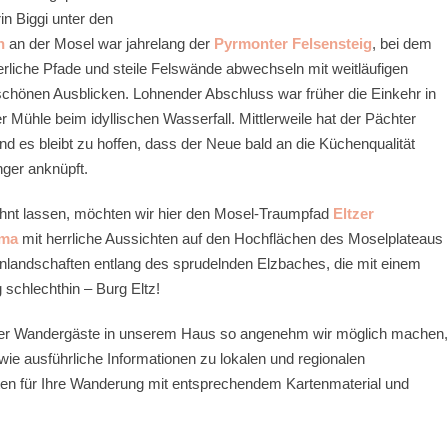
n Biggi unter den
n
an der Mosel war jahrelang der
Pyrmonter Felsensteig
, bei dem
rliche Pfade und steile Felswände abwechseln mit weitläufigen
schönen Ausblicken. Lohnender Abschluss war früher die Einkehr in
 Mühle beim idyllischen Wasserfall. Mittlerweile hat der Pächter
d es bleibt zu hoffen, dass der Neue bald an die Küchenqualität
nger anknüpft.
hnt lassen, möchten wir hier den Mosel-Traumpfad
Eltzer
ama
mit herrliche Aussichten auf den Hochflächen des Moselplateaus
enlandschaften entlang des sprudelnden Elzbaches, die mit einem
schlechthin – Burg Eltz!
lt der Wandergäste in unserem Haus so angenehm wir möglich machen,
owie ausführliche Informationen zu lokalen und regionalen
en für Ihre Wanderung mit entsprechendem Kartenmaterial und