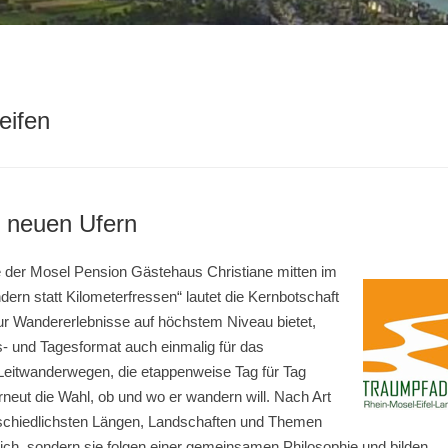
eifen
 neuen Ufern
e der Mosel Pension Gästehaus Christiane mitten im
rn statt Kilometerfressen“ lautet die Kernbotschaft
r Wandererlebnisse auf höchstem Niveau bietet,
 und Tagesformat auch einmalig für das
Leitwanderwegen, die etappenweise Tag für Tag
neut die Wahl, ob und wo er wandern will. Nach Art
schiedlichsten Längen, Landschaften und Themen
sich, sondern sie folgen einer gemeinsamen Philosophie und bilden