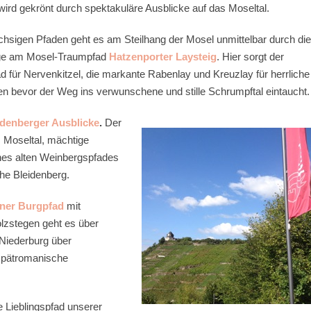
wird gekrönt durch spektakuläre Ausblicke auf das Moseltal.
chsigen Pfaden geht es am Steilhang der Mosel unmittelbar durch die
ge am Mosel-Traumpfad
Hatzenporter Laysteig
. Hier sorgt der
 für Nervenkitzel, die markante Rabenlay und Kreuzlay für herrliche
n bevor der Weg ins verwunschene und stille Schrumpftal eintaucht.
idenberger Ausblicke
.
Der
 Moseltal, mächtige
nes alten Weinbergspfades
che Bleidenberg.
ner Burgpfad
mit
lzstegen geht es über
 Niederburg über
 spätromanische
 Lieblingspfad unserer