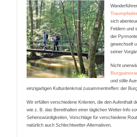
Wanderführeri
Traumpfade
sich abenteue
Feldern und 
der Pyrmonter
gewechselt un
seiner Vorgä
Nicht unerwä
Burgpanor
und stille Au
einzigartigen Kulturdenkmal zusammentreffen: der Burg 
Wir erfüllen verschiedene Kriterien, die den Aufentha
wie z. B. das Bereithalten einer täglichen Wetter-Info s
Sehenswürdigkeiten, Vorschläge für verschiedene Rout
natürlich auch Schlechtwetter-Alternativen.