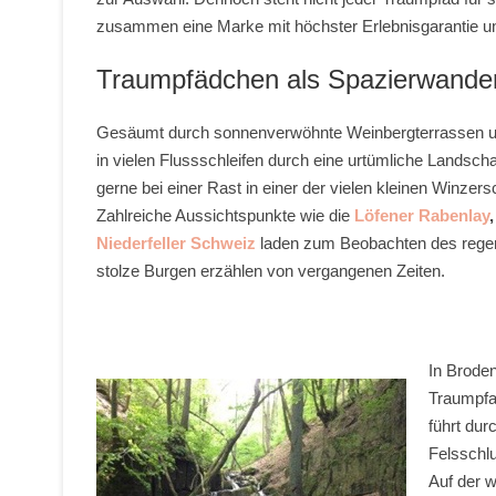
zusammen eine Marke mit höchster Erlebnisgarantie und 
Traumpfädchen als
Spazierwande
Gesäumt durch sonnenverwöhnte Weinbergterrassen und
in vielen Flussschleifen durch eine urtümliche Landschaft
gerne bei einer Rast in einer der vielen kleinen Winzer
Zahlreiche Aussichtspunkte wie die
Löfener Rabenlay
Niederfeller Schweiz
laden zum Beobachten des regen 
stolze Burgen erzählen von vergangenen Zeiten.
In Brode
Traumpf
führt dur
Felsschlu
Auf der 