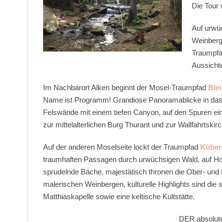
Die Tour 
Auf urwü
Weinber
Traumpfad
Aussichte
Im Nachbarort Alken beginnt der Mosel-Traumpfad
Ble
Name ist Programm! Grandiose Panoramablicke in das
Felswände mit einem tiefen Canyon, auf den Spuren ei
zur mittelalterlichen Burg Thurant und zur Wallfahrtskir
Auf der anderen Moselseite lockt der Traumpfad
Kober
traumhaften Passagen durch urwüchsigen Wald, auf Ho
sprudelnde Bäche, majestätisch thronen die Ober- und
malerischen Weinbergen, kulturelle Highlights sind die
Matthiaskapelle sowie eine keltische Kultstätte.
DER absolute